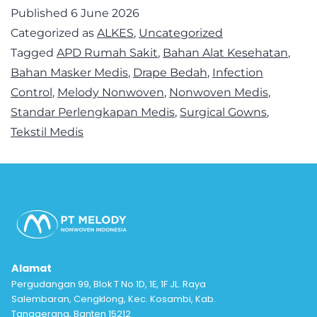
Published
6 June 2026
Categorized as
ALKES
,
Uncategorized
Tagged
APD Rumah Sakit
,
Bahan Alat Kesehatan
,
Bahan Masker Medis
,
Drape Bedah
,
Infection
Control
,
Melody Nonwoven
,
Nonwoven Medis
,
Standar Perlengkapan Medis
,
Surgical Gowns
,
Tekstil Medis
Alamat
Pergudangan 99, Blok T No 1D, 1E, 1F JL. Raya
Salembaran, Cengklong, Kec. Kosambi, Kab.
Tanggerang, Banten 15212