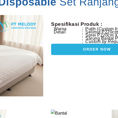
Disposable
Set Ranjan
Spesifikasi Produk :
Warna
: Putih (
Custom b
Detail
: Selimut P220c
: Sprei P220cm 
: Sarung Bantal
:
Custom by Requ
ORDER NOW