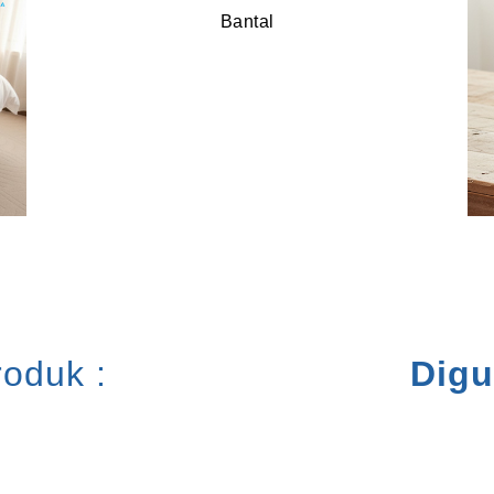
Bantal
oduk :
Dig
Salon & SPA
Rumah Sakit
Klinik Kecantikan