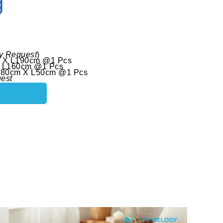
g
y Request
)
m X L190cm @1 Pcs
X L160cm @1 Pcs
 P80cm X L50cm @1 Pcs
est