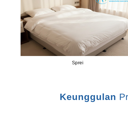
Sprei
Keunggulan
Pr
Tahan air, ringan dan fleksibel
Tahan cairan (Fluid Resistant)
Bonded Construction