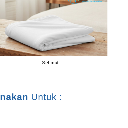
Selimut
unakan
Untuk :