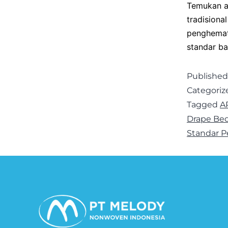
Temukan al
tradisional
penghemat
standar b
Publishe
Categoriz
Tagged
A
Drape Be
Standar P