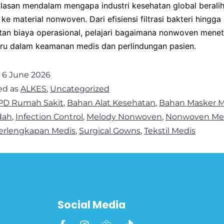
asan mendalam mengapa industri kesehatan global beralih 
 ke material nonwoven. Dari efisiensi filtrasi bakteri hingga
an biaya operasional, pelajari bagaimana nonwoven mene
aru dalam keamanan medis dan perlindungan pasien.
d
6 June 2026
ed as
ALKES
,
Uncategorized
PD Rumah Sakit
,
Bahan Alat Kesehatan
,
Bahan Masker M
dah
,
Infection Control
,
Melody Nonwoven
,
Nonwoven Me
erlengkapan Medis
,
Surgical Gowns
,
Tekstil Medis
Social Media