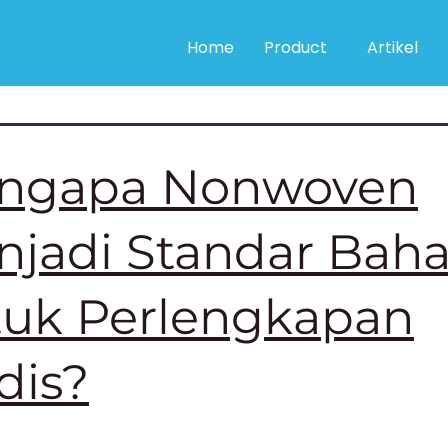
lat Kesehatan
Home
Product
Artikel
ngapa Nonwoven
jadi Standar Bah
tuk Perlengkapan
dis?