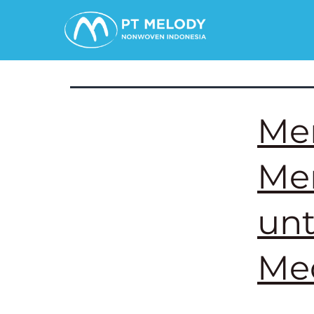
Tag:
Bahan A
Me
Men
un
Me