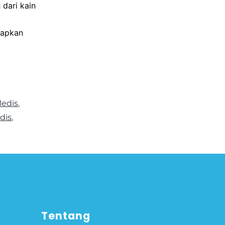
dari kain
tapkan
edis
,
dis
,
Tentang